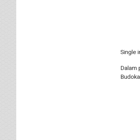
Single 
Dalam p
Budokan