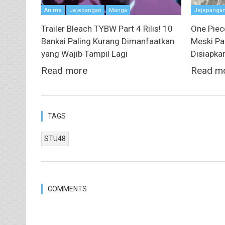
Anime
Jejepangan
Manga
Jejepanga
Trailer Bleach TYBW Part 4 Rilis! 10
One Piec
Bankai Paling Kurang Dimanfaatkan
Meski Pa
yang Wajib Tampil Lagi
Disiapka
Read more
Read m
TAGS
STU48
COMMENTS