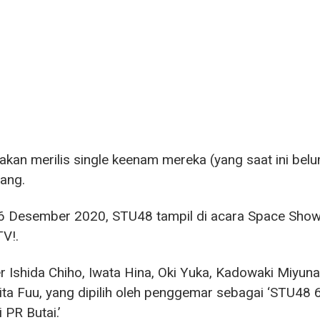
kan merilis single keenam mereka (yang saat ini belu
ang.
 Desember 2020, STU48 tampil di acara Space Showe
V!.
Ishida Chiho, Iwata Hina, Oki Yuka, Kadowaki Miyuna
ta Fuu, yang dipilih oleh penggemar sebagai ‘STU48 6t
 PR Butai.’