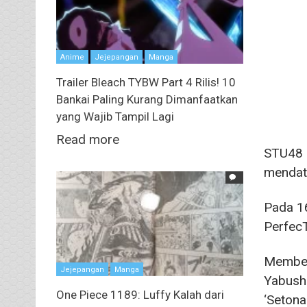
Anime
Jejepangan
Manga
Trailer Bleach TYBW Part 4 Rilis! 10
Bankai Paling Kurang Dimanfaatkan
yang Wajib Tampil Lagi
Read more
STU48 a
mendat
Pada 16
PerfecT
Member 
Jejepangan
Manga
Yabushi
One Piece 1189: Luffy Kalah dari
‘Setonai