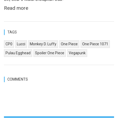
Read more
TAGS
CP0
Lucci
Monkey D. Luffy
One Piece
One Piece 1071
Pulau Egghead
Spoiler One Piece
Vegapunk
COMMENTS