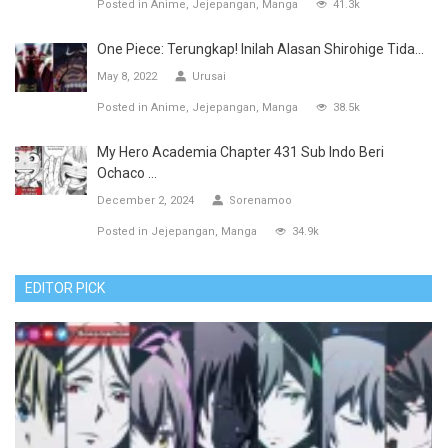
Posted in
Anime
Jejepangan
Manga
41.3k
One Piece: Terungkap! Inilah Alasan Shirohige Tida...
May 8, 2022
Urusai
Posted in
Anime
Jejepangan
Manga
38.5k
My Hero Academia Chapter 431 Sub Indo Beri
Ochaco ...
December 2, 2024
Sorenamoo
Posted in
Jejepangan
Manga
34.9k
EDITOR PICK