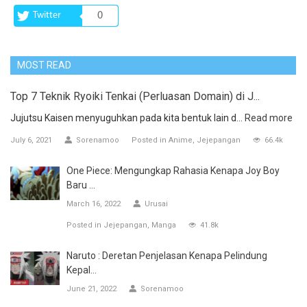
Twitter
0
MOST READ
Top 7 Teknik Ryoiki Tenkai (Perluasan Domain) di J...
Jujutsu Kaisen menyuguhkan pada kita bentuk lain d...
Read more
July 6, 2021
Sorenamoo
Posted in
Anime
Jejepangan
66.4k
One Piece: Mengungkap Rahasia Kenapa Joy Boy
Baru ...
March 16, 2022
Urusai
Posted in
Jejepangan
Manga
41.8k
Naruto : Deretan Penjelasan Kenapa Pelindung
Kepal...
June 21, 2022
Sorenamoo