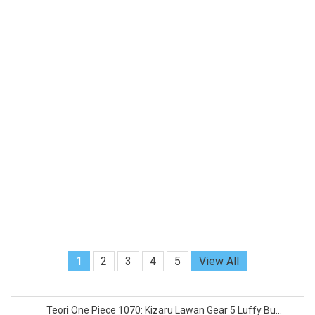
1
2
3
4
5
View All
Teori One Piece 1070: Kizaru Lawan Gear 5 Luffy Bu...