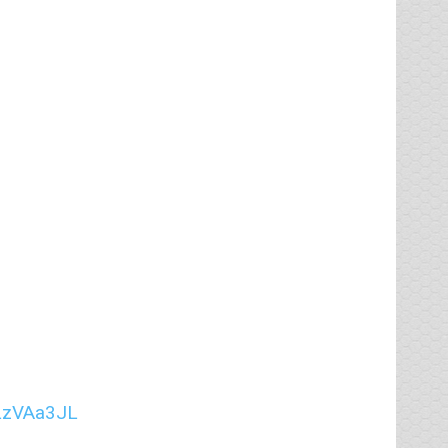
WLzVAa3JL