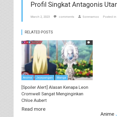
Profil Singkat Antagonis Uta
March 2, 2023
comments
Sorenamoo
Posted in
RELATED POSTS
Anime
Jejepangan
Manga
[Spoiler Alert] Alasan Kenapa Leon
Cromwell Sangat Menginginkan
Chloe Aubert
Read more
Anime