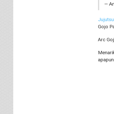
— An
Jujutsu
Gojo Pa
Arc Goj
Menarik
apapun