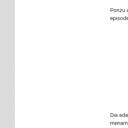
Ponzu a
episode
Dia ada
menamp