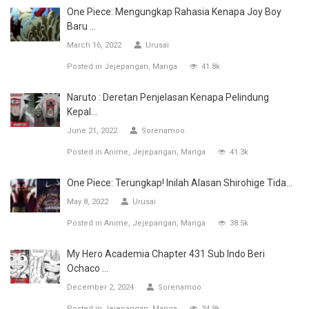
One Piece: Mengungkap Rahasia Kenapa Joy Boy
Baru ...
March 16, 2022
Urusai
Posted in
Jejepangan
Manga
41.8k
Naruto : Deretan Penjelasan Kenapa Pelindung
Kepal...
June 21, 2022
Sorenamoo
Posted in
Anime
Jejepangan
Manga
41.3k
One Piece: Terungkap! Inilah Alasan Shirohige Tida...
May 8, 2022
Urusai
Posted in
Anime
Jejepangan
Manga
38.5k
My Hero Academia Chapter 431 Sub Indo Beri
Ochaco ...
December 2, 2024
Sorenamoo
Posted in
Jejepangan
Manga
34.9k