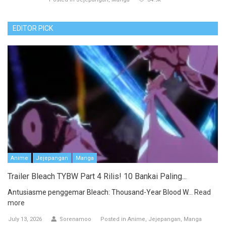
EDITOR PICK
Anime
Jejepangan
Manga
Trailer Bleach TYBW Part 4 Rilis! 10 Bankai Paling...
Antusiasme penggemar Bleach: Thousand-Year Blood W...
Read
more
July 13, 2026
Sorenamoo
Posted in
Anime
Jejepangan
Manga