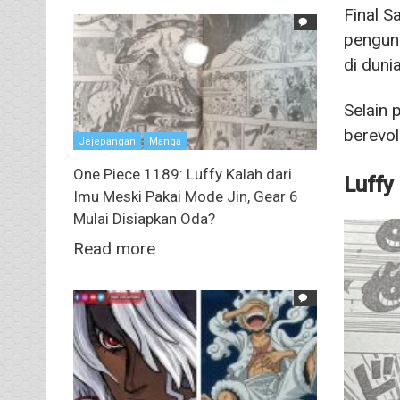
Final S
pengung
di duni
Selain 
berevol
Jejepangan
Manga
One Piece 1189: Luffy Kalah dari
Luffy
Imu Meski Pakai Mode Jin, Gear 6
Mulai Disiapkan Oda?
Read more