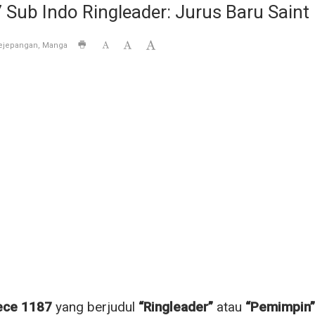
Sub Indo Ringleader: Jurus Baru Sain
ejepangan
Manga
ece 1187
yang berjudul
“Ringleader”
atau
“Pemimpin”