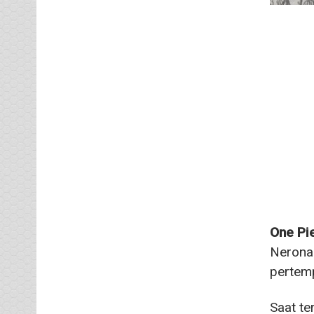
One Pi
Nerona.
pertem
Saat te