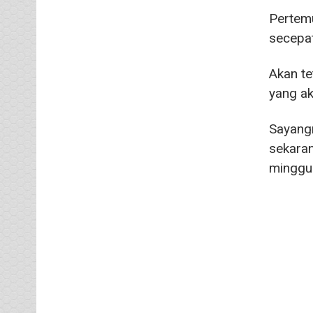
Pertemu
secepa
Akan te
yang ak
Sayangn
sekaran
minggu