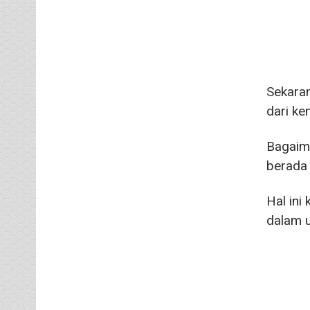
Sekara
dari ke
Bagaima
berada 
Hal ini
dalam 