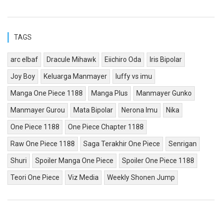
TAGS
arc elbaf
Dracule Mihawk
Eiichiro Oda
Iris Bipolar
Joy Boy
Keluarga Manmayer
luffy vs imu
Manga One Piece 1188
Manga Plus
Manmayer Gunko
Manmayer Gurou
Mata Bipolar
Nerona Imu
Nika
One Piece 1188
One Piece Chapter 1188
Raw One Piece 1188
Saga Terakhir One Piece
Senrigan
Shuri
Spoiler Manga One Piece
Spoiler One Piece 1188
Teori One Piece
Viz Media
Weekly Shonen Jump