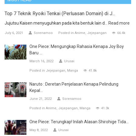
Top 7 Teknik Ryoiki Tenkai (Perluasan Domain) di J...
Jujutsu Kaisen menyuguhkan pada kita bentuk lain d...
Read more
July 6, 2021
Sorenamoo
Posted in
Anime
Jejepangan
66.4k
One Piece: Mengungkap Rahasia Kenapa Joy Boy
Baru ...
March 16, 2022
Urusai
Posted in
Jejepangan
Manga
41.8k
Naruto : Deretan Penjelasan Kenapa Pelindung
Kepal...
June 21, 2022
Sorenamoo
Posted in
Anime
Jejepangan
Manga
41.3k
One Piece: Terungkap! Inilah Alasan Shirohige Tida...
May 8, 2022
Urusai