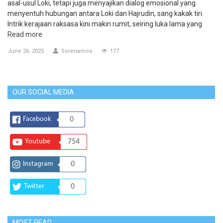
asal-usul Loki, tetapi juga menyajikan dialog emosional yang
menyentuh hubungan antara Loki dan Hajrudin, sang kakak tiri.
Intrik kerajaan raksasa kini makin rumit, seiring luka lama yang
Read more
June 26, 2025
Sorenamoo
177
OUR SOCIAL MEDIA
Facebook
0
Youtube
754
Instagram
0
Twitter
0
MOST READ