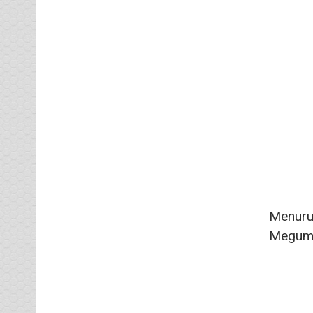
Menurut
Megumi