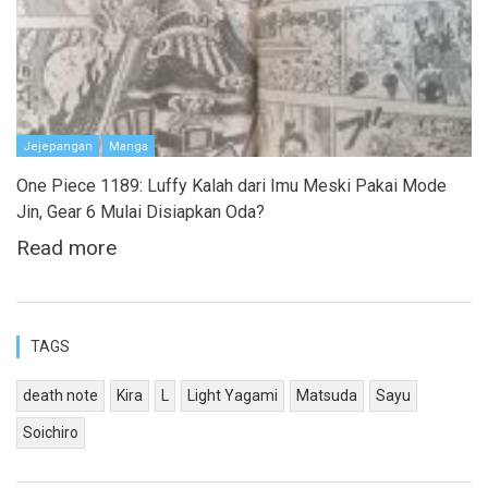
Jejepangan
Manga
One Piece 1189: Luffy Kalah dari Imu Meski Pakai Mode
Jin, Gear 6 Mulai Disiapkan Oda?
Read more
TAGS
death note
Kira
L
Light Yagami
Matsuda
Sayu
Soichiro