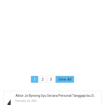
1
2
3
View All
Aktor Jo Byeong Gyu Secara Personal Tanggapi Isu D...
February 23, 2021