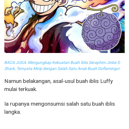
BACA JUGA: Mengungkap Kekuatan Buah Iblis Seraphim Jinbe S-
Shark, Ternyata Mirip dengan Salah Satu Anak Buah Doflamingo!
Namun belakangan, asal-usul buah iblis Luffy
mulai terkuak.
Ia rupanya mengonsumsi salah satu buah iblis
langka.