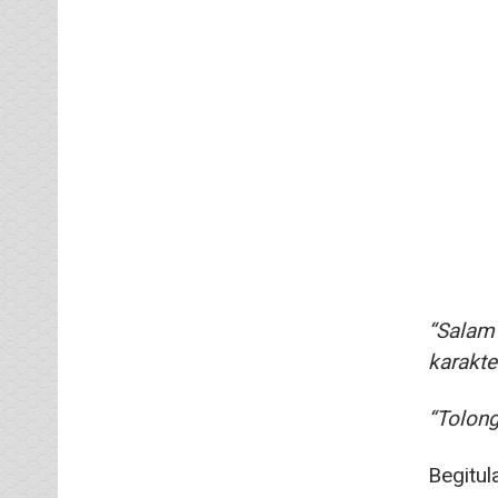
“Salam 
karakte
“Tolong
Begitul