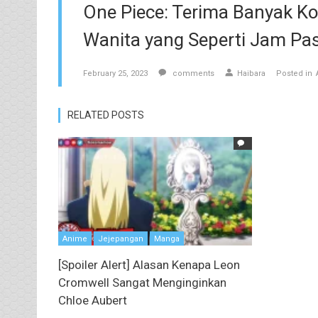
One Piece: Terima Banyak K
Wanita yang Seperti Jam Pas
February 25, 2023
comments
Haibara
Posted in
RELATED POSTS
Anime
Jejepangan
Manga
[Spoiler Alert] Alasan Kenapa Leon
Cromwell Sangat Menginginkan
Chloe Aubert