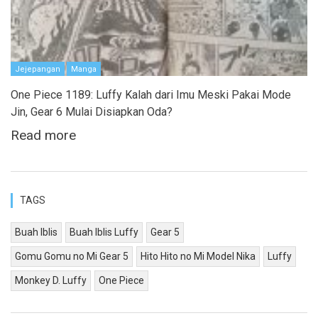
Jejepangan
Manga
One Piece 1189: Luffy Kalah dari Imu Meski Pakai Mode
Jin, Gear 6 Mulai Disiapkan Oda?
Read more
TAGS
Buah Iblis
Buah Iblis Luffy
Gear 5
Gomu Gomu no Mi Gear 5
Hito Hito no Mi Model Nika
Luffy
Monkey D. Luffy
One Piece