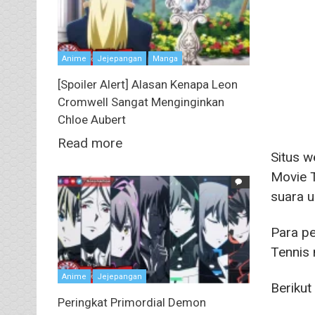
Anime
Jejepangan
Manga
[Spoiler Alert] Alasan Kenapa Leon
Cromwell Sangat Menginginkan
Chloe Aubert
Read more
Situs w
Movie T
suara u
Para pe
Tennis 
Anime
Jejepangan
Berikut
Peringkat Primordial Demon