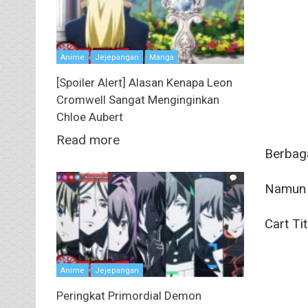
Anime
Jejepangan
Manga
[Spoiler Alert] Alasan Kenapa Leon
Cromwell Sangat Menginginkan
Chloe Aubert
Read more
Berbag
Namun a
Cart Ti
Anime
Jejepangan
Peringkat Primordial Demon