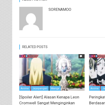
SORENAMOO
RELATED POSTS
Anime
Jejepangan
Manga
Anime
J
[Spoiler Alert] Alasan Kenapa Leon
Peringka
Cromwell Sangat Menginginkan
Berdasar