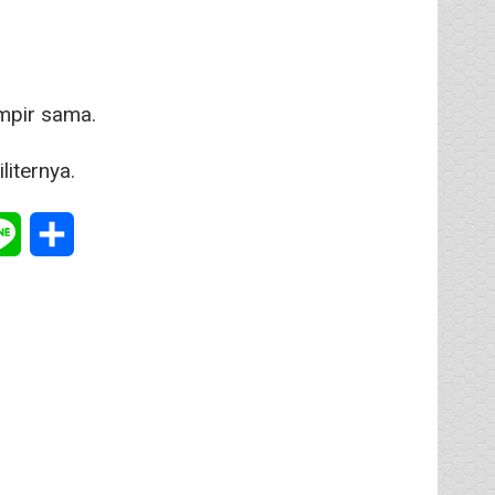
mpir sama.
iternya.
tsApp
Line
Share