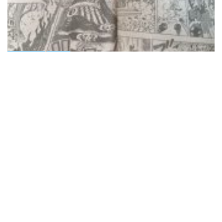
Jejepangan
Manga
One Piece 1189: Luffy Kalah dari Imu Meski Pakai Mode
Jin, Gear 6 Mulai Disiapkan Oda?
Read more
TAGS
Kaku
Lucci
Luffy
One Piece
One Piece 1076
One Piece Chapter 1076
OP
OP 1076
OPLeaks
OPSpoilers
S-Hawk
Seraphim
Zoro