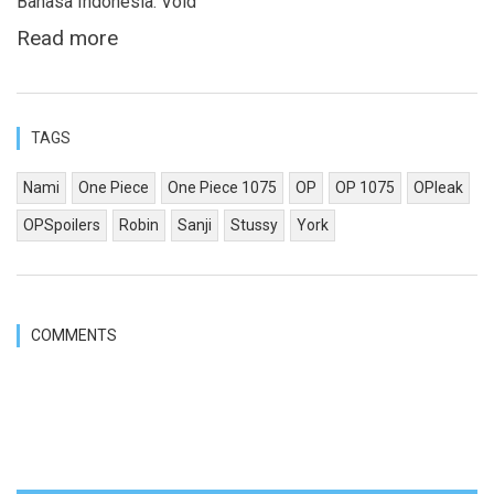
Bahasa Indonesia: Void
Read more
TAGS
Nami
One Piece
One Piece 1075
OP
OP 1075
OPleak
OPSpoilers
Robin
Sanji
Stussy
York
COMMENTS