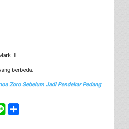
ark III.
yang berbeda.
onoa Zoro Sebelum Jadi Pendekar Pedang
tsApp
Line
Share