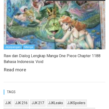
Jejepangan
Manga
Raw dan Dialog Lengkap Manga One Piece Chapter 1188
Bahasa Indonesia: Void
Read more
TAGS
JJK
JJK 216
JJK 217
JJKLeaks
JJKSpoilers