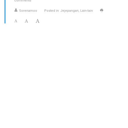
comments
Sorenamoo
Posted in
Jejepangan
Lain-lain