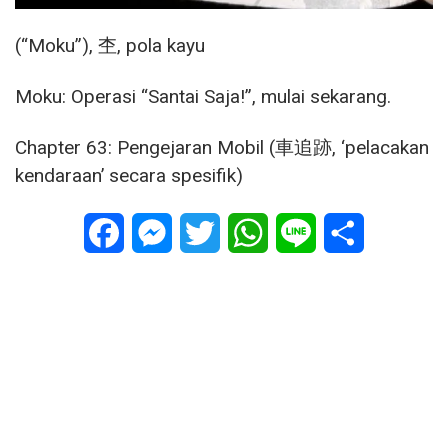
(“Moku”), 杢, pola kayu
Moku: Operasi “Santai Saja!”, mulai sekarang.
Chapter 63: Pengejaran Mobil (車追跡, ‘pelacakan
kendaraan’ secara spesifik)
Facebook
Messenger
Twitter
WhatsApp
Line
Share