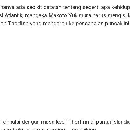
hanya ada sedikit catatan tentang seperti apa kehid
si Atlantik, mangaka Makoto Yukimura harus mengisi
an Thorfinn yang mengarah ke pencapaian puncak ini
ini dimulai dengan masa kecil Thorfinn di pantai Islandi
 membelot dari para prajurit Jomsviking.