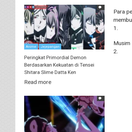
Para pe
membut
1.
Musim 
Anime
Jejepangan
2.
Peringkat Primordial Demon
Berdasarkan Kekuatan di Tensei
Shitara Slime Datta Ken
Read more