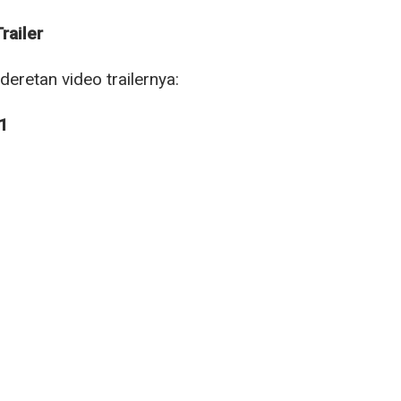
railer
 deretan video trailernya:
 1