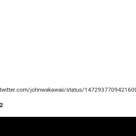
//twitter.com/johnwakawaii/status/14729377094216
 2