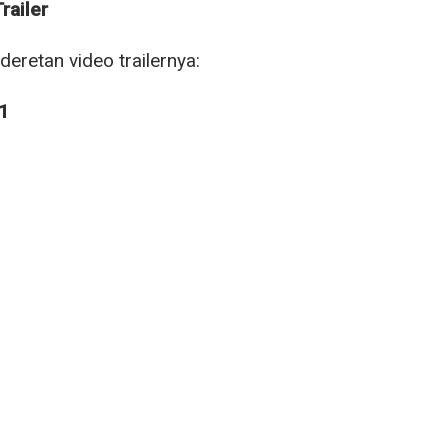
railer
 deretan video trailernya:
 1