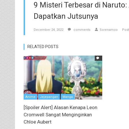
9 Misteri Terbesar di Narut
Dapatkan Jutsunya
December 24, 2022
comments
Sorenamoo
Post
RELATED POSTS
Anime
Jejepangan
Manga
[Spoiler Alert] Alasan Kenapa Leon
Cromwell Sangat Menginginkan
Chloe Aubert