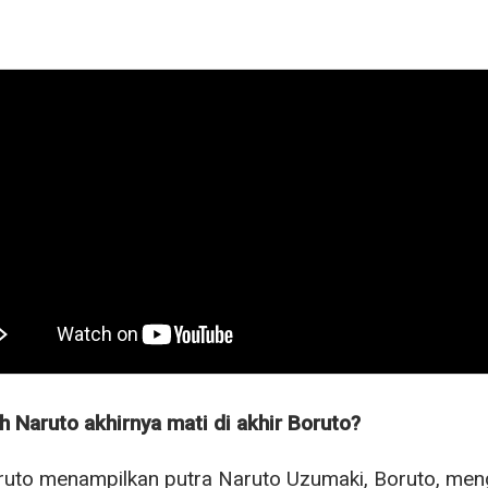
 Naruto akhirnya mati di akhir Boruto?
ruto menampilkan putra Naruto Uzumaki, Boruto, meng