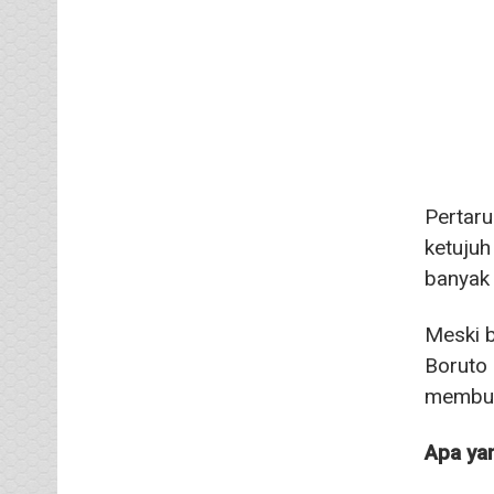
Pertaru
ketujuh
banyak 
Meski b
Boruto 
membunu
Apa yan