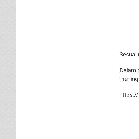
Sesuai 
Dalam p
mening
https:/