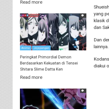
Read more
Shueis
yang pe
klasik 
dan Sa
Dan den
lainnya.
Anime
Jejepangan
Peringkat Primordial Demon
Kodans
Berdasarkan Kekuatan di Tensei
diakui o
Shitara Slime Datta Ken
Read more