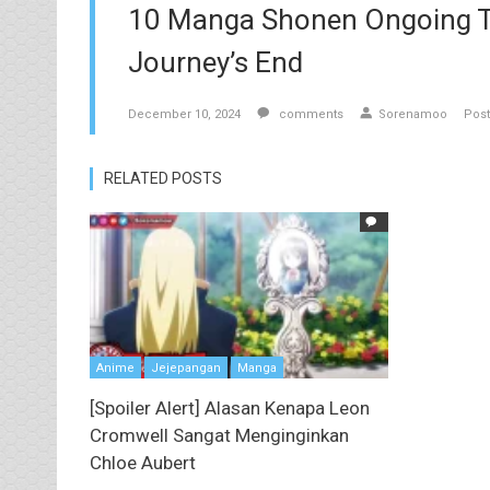
10 Manga Shonen Ongoing Ter
Journey’s End
December 10, 2024
comments
Sorenamoo
Post
RELATED POSTS
Anime
Jejepangan
Manga
[Spoiler Alert] Alasan Kenapa Leon
Cromwell Sangat Menginginkan
Chloe Aubert