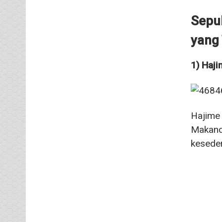
Sepul
yang
1) Haj
Hajime 
Makanou
keseder