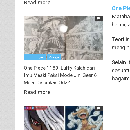
Read more
One Pi
Matahar
hal ini,
Teori i
menging
Jejepangan
Manga
Selain 
One Piece 1189: Luffy Kalah dari
sesuatu
Imu Meski Pakai Mode Jin, Gear 6
bagaima
Mulai Disiapkan Oda?
Read more