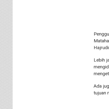
Penggu
Matahar
Hajrudi
Lebih j
mengido
mengeta
Ada jug
tujuan 