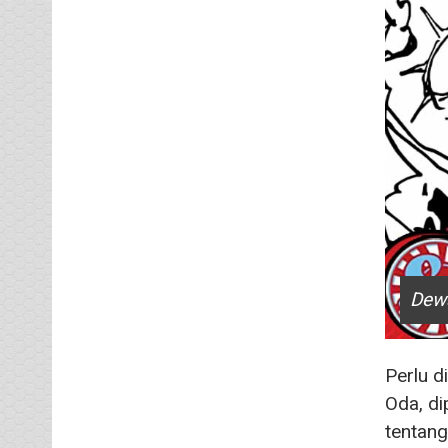
Dew
Perlu d
Oda, di
tentang