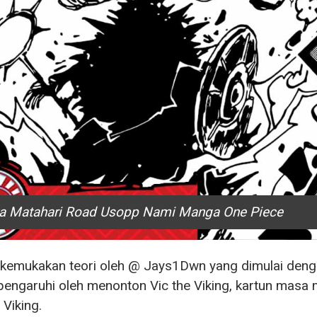
a Matahari Road Usopp Nami Manga One Piece
ikemukakan teori oleh @ Jays1Dwn yang dimulai deng
pengaruhi oleh menonton Vic the Viking, kartun mas
 Viking.