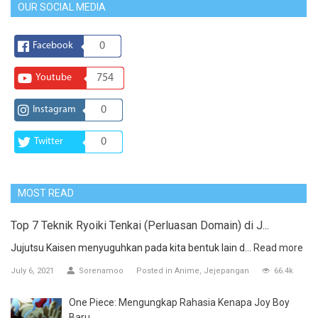
OUR SOCIAL MEDIA
Facebook
0
Youtube
754
Instagram
0
Twitter
0
MOST READ
Top 7 Teknik Ryoiki Tenkai (Perluasan Domain) di J...
Jujutsu Kaisen menyuguhkan pada kita bentuk lain d...
Read more
July 6, 2021
Sorenamoo
Posted in
Anime
Jejepangan
66.4k
One Piece: Mengungkap Rahasia Kenapa Joy Boy
Baru ...