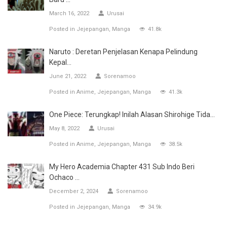
March 16, 2022
Urusai
Posted in
Jejepangan
Manga
41.8k
Naruto : Deretan Penjelasan Kenapa Pelindung
Kepal...
June 21, 2022
Sorenamoo
Posted in
Anime
Jejepangan
Manga
41.3k
One Piece: Terungkap! Inilah Alasan Shirohige Tida...
May 8, 2022
Urusai
Posted in
Anime
Jejepangan
Manga
38.5k
My Hero Academia Chapter 431 Sub Indo Beri
Ochaco ...
December 2, 2024
Sorenamoo
Posted in
Jejepangan
Manga
34.9k