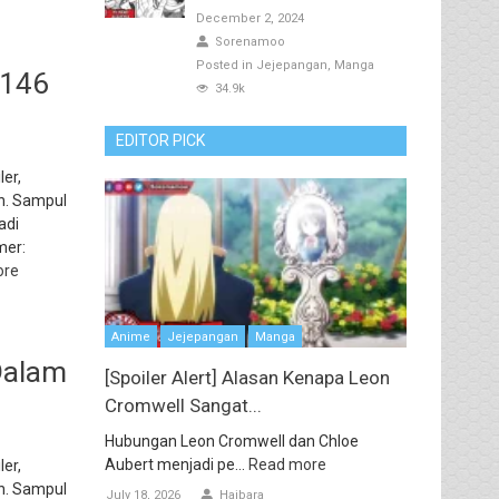
December 2, 2024
Sorenamoo
Posted in
Jejepangan
Manga
1146
34.9k
EDITOR PICK
er,
n. Sampul
adi
mer:
ore
Anime
Jejepangan
Manga
Dalam
[Spoiler Alert] Alasan Kenapa Leon
Cromwell Sangat...
Hubungan Leon Cromwell dan Chloe
Aubert menjadi pe...
Read more
er,
n. Sampul
July 18, 2026
Haibara