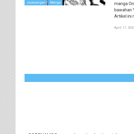
Jejepangan
Manga
manga One
bawahan Y
Artikel i
April 17, 202