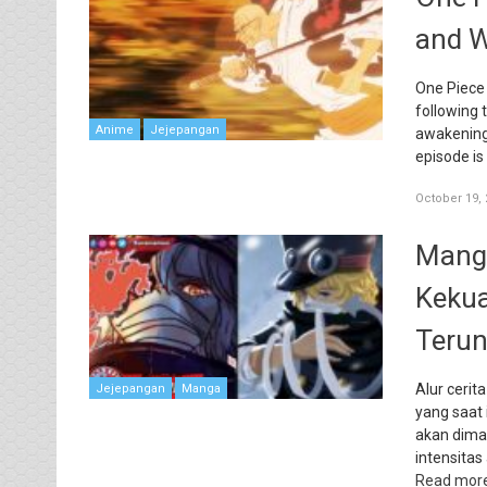
and W
One Piece 
following 
Anime
Jejepangan
awakening 
episode is
October 19, 
Manga
Kekua
Terun
Alur ceri
Jejepangan
Manga
yang saat 
akan diman
intensitas
Read mor