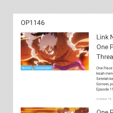
OP1146
Link 
One P
Threa
One Piece 
Anime
Jejepangan
kisah men
Setelah k
Gorosei, 
Episode 1
October 19, 
One P