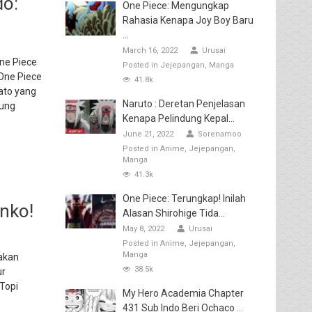
do:
One Piece: Mengungkap
Rahasia Kenapa Joy Boy Baru
...
March 16, 2022
Urusai
ne Piece
Posted in
Jejepangan
Manga
One Piece
41.8k
ato yang
Naruto : Deretan Penjelasan
dung
Kenapa Pelindung Kepal...
June 21, 2022
Sorenamoo
Posted in
Anime
Jejepangan
Manga
41.3k
One Piece: Terungkap! Inilah
unko!
Alasan Shirohige Tida...
May 8, 2022
Urusai
Posted in
Anime
Jejepangan
Manga
 akan
38.5k
ur
Topi
My Hero Academia Chapter
431 Sub Indo Beri Ochaco ...