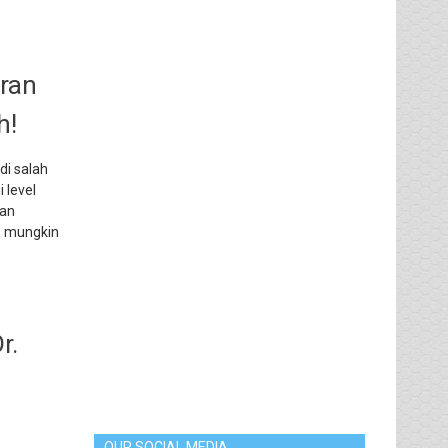
ran
h!
di salah
i level
wan
, mungkin
r.
OUR SOCIAL MEDIA