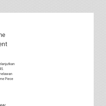
me
ent
elanjutkan
45.
 melawan
One Piece
iew