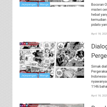
Bocoran O
Jejepangan
Manga
misteri ce
hebat yan
kemudian 
pidato yan
April 18, 202
Dialo
Perge
Simak dial
Pergeraka
Jejepangan
Manga
Indonesia
nyawanya 
1146 baha
April 18, 202