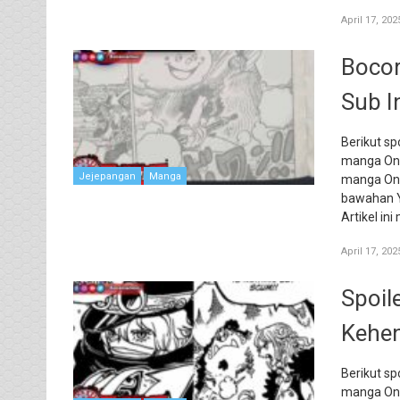
April 17, 202
Bocor
Sub I
Berikut sp
manga One
Jejepangan
Manga
manga One
bawahan Y
Artikel i
April 17, 202
Spoil
Kehen
Berikut sp
manga One