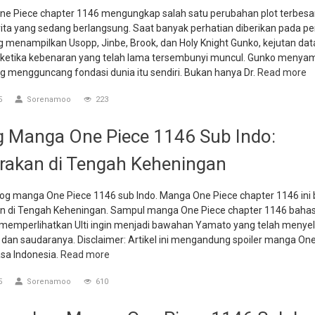
ne Piece chapter 1146 mengungkap salah satu perubahan plot terbesa
rita yang sedang berlangsung. Saat banyak perhatian diberikan pada p
g menampilkan Usopp, Jinbe, Brook, dan Holy Knight Gunko, kejutan da
ketika kebenaran yang telah lama tersembunyi muncul. Gunko menya
g mengguncang fondasi dunia itu sendiri. Bukan hanya Dr.
Read more
5
Sorenamoo
223
g Manga One Piece 1146 Sub Indo:
rakan di Tengah Keheningan
og manga One Piece 1146 sub Indo. Manga One Piece chapter 1146 ini b
n di Tengah Keheningan. Sampul manga One Piece chapter 1146 baha
 memperlihatkan Ulti ingin menjadi bawahan Yamato yang telah meny
dan saudaranya. Disclaimer: Artikel ini mengandung spoiler manga One
sa Indonesia.
Read more
5
Sorenamoo
610