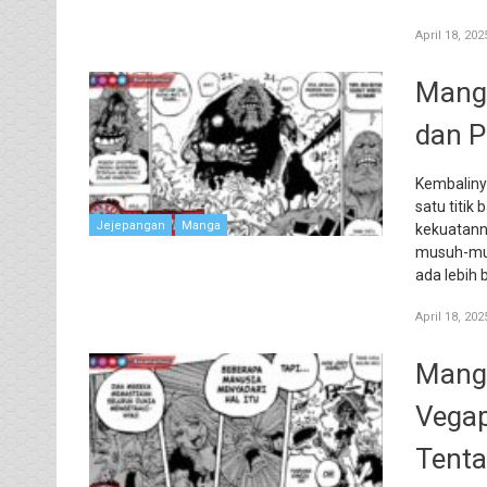
April 18, 202
Manga
dan P
Kembaliny
satu titik 
Jejepangan
Manga
kekuatanny
musuh-mus
ada lebih 
April 18, 202
Manga
Vegap
Tenta