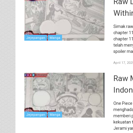
Raw L
Withi
Simak raw
chapter 1
Jejepangan
Manga
chapter 1
telah men
spoiler m
April 17, 202
Raw M
Indon
One Piece
menghadap
Jejepangan
Manga
memberi p
kekuatan t
Jerami ya