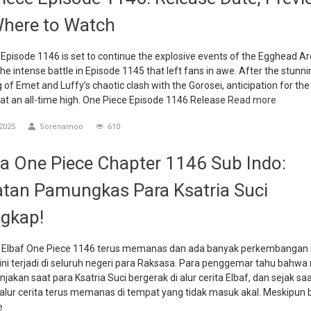
here to Watch
Episode 1146 is set to continue the explosive events of the Egghead Ar
the intense battle in Episode 1145 that left fans in awe. After the stunni
of Emet and Luffy’s chaotic clash with the Gorosei, anticipation for the
 at an all-time high. One Piece Episode 1146 Release
Read more
2025
Sorenamoo
610
 One Piece Chapter 1146 Sub Indo:
tan Pamungkas Para Ksatria Suci
gkap!
ta Elbaf One Piece 1146 terus memanas dan ada banyak perkembangan
ini terjadi di seluruh negeri para Raksasa. Para penggemar tahu bahw
jakan saat para Ksatria Suci bergerak di alur cerita Elbaf, dan sejak saat
 alur cerita terus memanas di tempat yang tidak masuk akal. Meskipun
e