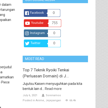
r dalam
ertarungan
Facebook
0
tang
mpaikan
Youtube
755
Instagram
0
Twitter
0
MOST READ
erjudul:
Top 7 Teknik Ryoiki Tenkai
sa
(Perluasan Domain) di J...
elamatkan
 Piece
Jujutsu Kaisen menyuguhkan pada kita
bentuk lain d...
Read more
July 6, 2021
Sorenamoo
Posted in
Anime
Jejepangan
66.4k