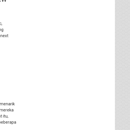
c,
ng
 next
 menarik
a mereka
 itu,
 beberapa