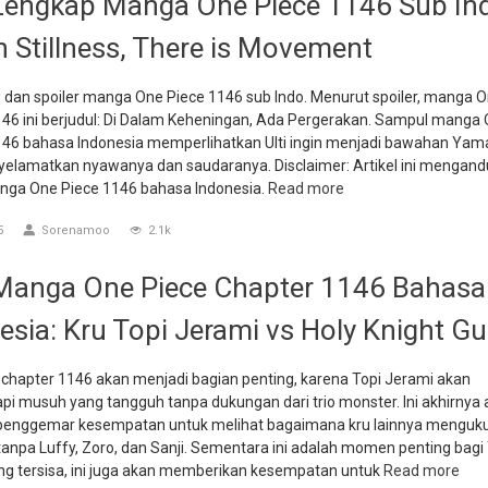
engkap Manga One Piece 1146 Sub In
n Stillness, There is Movement
 dan spoiler manga One Piece 1146 sub Indo. Menurut spoiler, manga O
146 ini berjudul: Di Dalam Keheningan, Ada Pergerakan. Sampul manga 
146 bahasa Indonesia memperlihatkan Ulti ingin menjadi bawahan Yam
yelamatkan nyawanya dan saudaranya. Disclaimer: Artikel ini mengan
anga One Piece 1146 bahasa Indonesia.
Read more
5
Sorenamoo
2.1k
anga One Piece Chapter 1146 Bahasa
esia: Kru Topi Jerami vs Holy Knight G
 chapter 1146 akan menjadi bagian penting, karena Topi Jerami akan
i musuh yang tangguh tanpa dukungan dari trio monster. Ini akhirnya
enggemar kesempatan untuk melihat bagaimana kru lainnya menguk
anpa Luffy, Zoro, dan Sanji. Sementara ini adalah momen penting bagi 
ng tersisa, ini juga akan memberikan kesempatan untuk
Read more