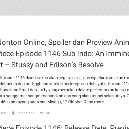
Nonton Online, Spoiler dan Preview Ani
iece Episode 1146 Sub Indo: An Immin
t – Stussy and Edison’s Resolve
Episode 1146 diperkirakan akan segera dirilis, dan diperkirakan akan m
debarkan dari arc Egghead setelah pertempuran dahsyat di Episode 11
ebangkitan Emet dan Luffy yang memukau dalam pertempuran kacau
para penggemar sangat menantikan apa yang akan terjadi selanjutnya. 
146 akan tayang pada hari Minggu, 12 Oktober
Read more
2025
Sorenamoo
546
iece Episode 1146: Release Date, Prev