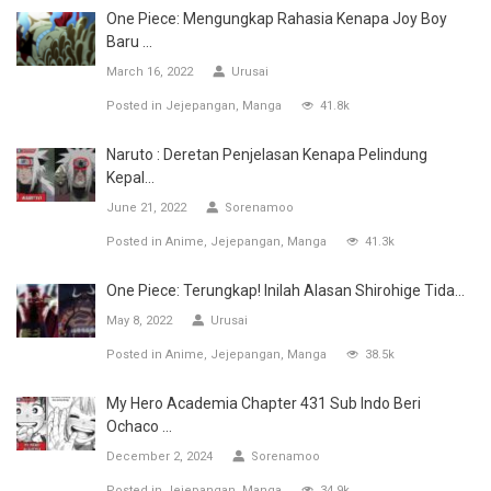
One Piece: Mengungkap Rahasia Kenapa Joy Boy
Baru ...
March 16, 2022
Urusai
Posted in
Jejepangan
Manga
41.8k
Naruto : Deretan Penjelasan Kenapa Pelindung
Kepal...
June 21, 2022
Sorenamoo
Posted in
Anime
Jejepangan
Manga
41.3k
One Piece: Terungkap! Inilah Alasan Shirohige Tida...
May 8, 2022
Urusai
Posted in
Anime
Jejepangan
Manga
38.5k
My Hero Academia Chapter 431 Sub Indo Beri
Ochaco ...
December 2, 2024
Sorenamoo
Posted in
Jejepangan
Manga
34.9k