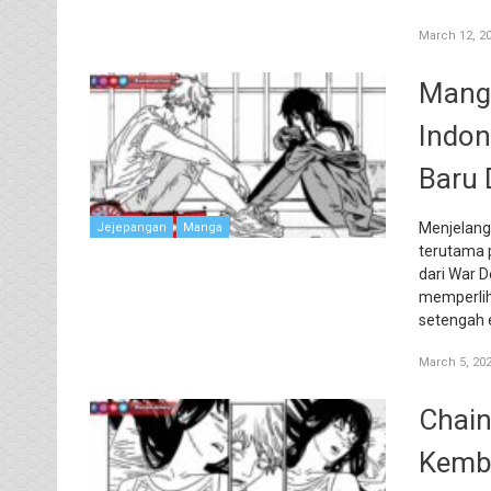
March 12, 2
Mang
Indon
Baru 
Menjelang
Jejepangan
Manga
terutama 
dari War D
memperlih
setengah 
March 5, 20
Chain
Kemba