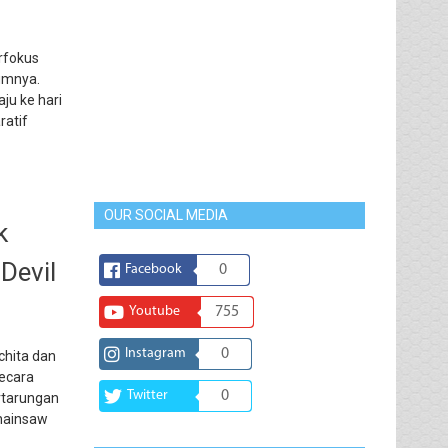
rfokus
lumnya.
aju ke hari
ratif
OUR SOCIAL MEDIA
k
Devil
Facebook
0
Youtube
755
Instagram
0
chita dan
secara
Twitter
0
rtarungan
Chainsaw