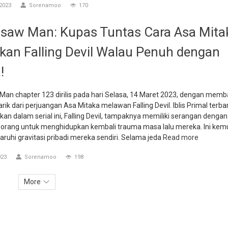
2023
Sorenamoo
170
saw Man: Kupas Tuntas Cara Asa Mita
kan Falling Devil Walau Penuh dengan
!
Man chapter 123 dirilis pada hari Selasa, 14 Maret 2023, dengan mem
ik dari perjuangan Asa Mitaka melawan Falling Devil. Iblis Primal terba
kan dalam serial ini, Falling Devil, tampaknya memiliki serangan dengan
rang untuk menghidupkan kembali trauma masa lalu mereka. Ini kem
uhi gravitasi pribadi mereka sendiri. Selama jeda
Read more
023
Sorenamoo
198
More