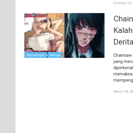
October 14, 
Chain
Kalah
Derita
Chainsaw 
Jejepangan
Manga
yang menar
diperkenal
memaksa o
mempengar
March 29, 2