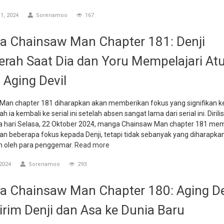
1, 2024
Sorenamoo
167
 Chainsaw Man Chapter 181: Denji
rah Saat Dia dan Yoru Mempelajari At
 Aging Devil
Man chapter 181 diharapkan akan memberikan fokus yang signifikan 
ah ia kembali ke serial ini setelah absen sangat lama dari serial ini. Dirili
a hari Selasa, 22 Oktober 2024, manga Chainsaw Man chapter 181 m
n beberapa fokus kepada Denji, tetapi tidak sebanyak yang diharapka
n oleh para penggemar.
Read more
2024
Sorenamoo
293
 Chainsaw Man Chapter 180: Aging De
rim Denji dan Asa ke Dunia Baru