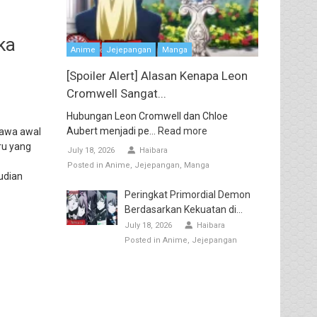
ka
Anime
Jejepangan
Manga
[Spoiler Alert] Alasan Kenapa Leon
Cromwell Sangat...
Hubungan Leon Cromwell dan Chloe
Aubert menjadi pe...
Read more
bawa awal
ru yang
July 18, 2026
Haibara
Posted in
Anime
Jejepangan
Manga
udian
Peringkat Primordial Demon
Berdasarkan Kekuatan di...
July 18, 2026
Haibara
Posted in
Anime
Jejepangan