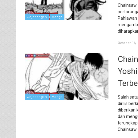
Chainsaw 
pertarung
Jejepangan
Manga
Pahlawan N
mengambil
diharapka
October 16, 
Chain
Yoshi
Terbe
Salah sat
Jejepangan
Manga
dirilis be
diberikan
dan mengu
terungkap
Chainsaw