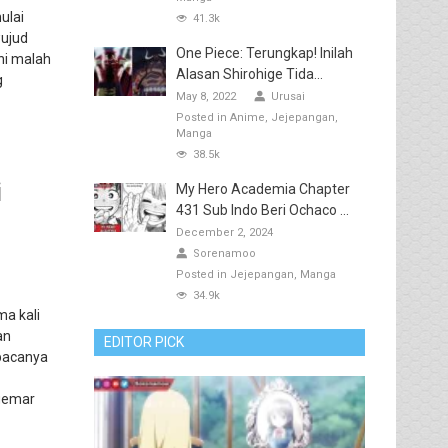
ulai
41.3k
wujud
One Piece: Terungkap! Inilah
ni malah
Alasan Shirohige Tida...
g
May 8, 2022
Urusai
Posted in
Anime
Jejepangan
Manga
38.5k
i
My Hero Academia Chapter
431 Sub Indo Beri Ochaco ...
u
December 2, 2024
Sorenamoo
Posted in
Jejepangan
Manga
34.9k
a kali
an
EDITOR PICK
mbacanya
ggemar