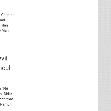
n Chapter
ari
i dan
aw Man
vil
ncul
er 196
 Dirilis
onfirmasi
. Namun,