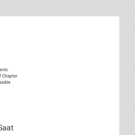
aotic
of Chapter
ssible
Saat