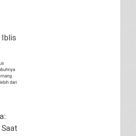
Iblis
us
tubuhnya
 memang
ebih dari
a:
 Saat