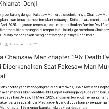
Khianati Denji
enji bertarung dengan Fakesaw Man di edisi sebelumnya, Chainsaw Ma
apkan akan terus mempertemukan keduanya. Dirilis secara resmi pada h
 April 2025, angsuran tersebut justru memperlihatkan Famine Devil Fam
vil memasuki pertarungan di tempat lain. Hal ini juga membuat Chains
01 cukup mengejutkan mengingat betapa jelasnya
Read more
5
Sorenamoo
262
 Chainsaw Man chapter 196: Death De
 Diperkenalkan Saat Fakesaw Man Mu
ali
akhir cerita yang menegangkan di edisi terakhir, Chainsaw Man Chapt
 akan menguraikan identitas Iblis Empat Penunggang Kuda yang baru ini.
smi pada hari Selasa, 11 Maret 2025, angsuran tersebut memang meng
kter baru ini adalah Iblis Maut seperti yang diduga banyak penggemar
 Man Chapter 196 menumbangkan ekspektasi
Read more