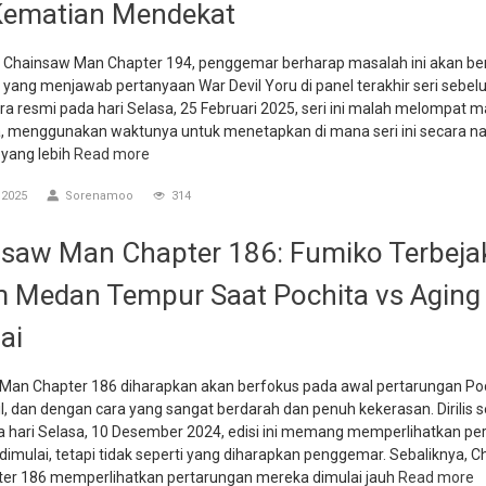
 Kematian Mendekat
 Chainsaw Man Chapter 194, penggemar berharap masalah ini akan be
 yang menjawab pertanyaan War Devil Yoru di panel terakhir seri sebe
cara resmi pada hari Selasa, 25 Februari 2025, seri ini malah melompat m
a, menggunakan waktunya untuk menetapkan di mana seri ini secara na
 yang lebih
Read more
 2025
Sorenamoo
314
saw Man Chapter 186: Fumiko Terbeja
 Medan Tempur Saat Pochita vs Aging 
ai
Man Chapter 186 diharapkan akan berfokus pada awal pertarungan Po
l, dan dengan cara yang sangat berdarah dan penuh kekerasan. Dirilis 
a hari Selasa, 10 Desember 2024, edisi ini memang memperlihatkan pe
imulai, tetapi tidak seperti yang diharapkan penggemar. Sebaliknya, 
er 186 memperlihatkan pertarungan mereka dimulai jauh
Read more