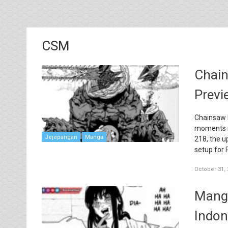
CSM
Chain
Previ
Chainsaw M
moments in
Jejepangan
Manga
218, the u
setup for 
October 31, 
Mang
Indon