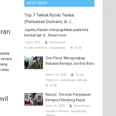
MOST READ
Top 7 Teknik Ryoiki Tenkai
(Perluasan Domain) di J...
uran
Jujutsu Kaisen menyuguhkan pada kita
bentuk lain d...
Read more
July 6, 2021
Sorenamoo
Posted in
Anime
Jejepangan
66.4k
kepada
One Piece: Mengungkap
s secara
Rahasia Kenapa Joy Boy Baru
emang
...
n atau
March 16, 2022
Urusai
Posted in
Jejepangan
Manga
41.8k
Naruto : Deretan Penjelasan
vil
Kenapa Pelindung Kepal...
June 21, 2022
Sorenamoo
Posted in
Anime
Jejepangan
Manga