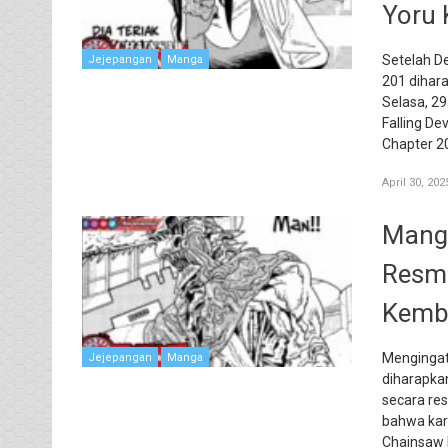
Yoru 
Setelah D
Jejepangan
Manga
201 dihar
Selasa, 29
Falling De
Chapter 2
April 30, 202
Manga
Resmi
Kemb
Mengingat 
Jejepangan
Manga
diharapkan
secara re
bahwa kara
Chainsaw