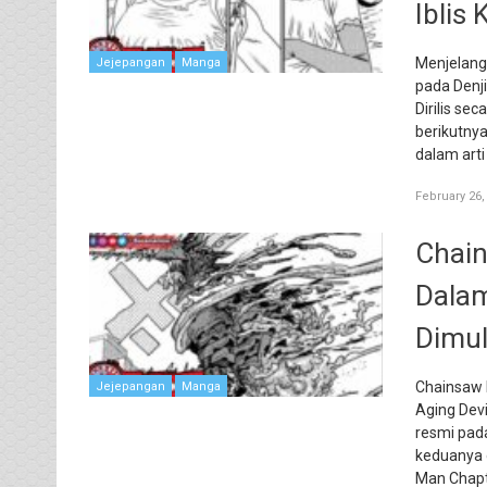
Iblis
Menjelang
Jejepangan
Manga
pada Denji
Dirilis se
berikutny
dalam arti
February 26,
Chain
Dalam
Dimul
Chainsaw 
Jejepangan
Manga
Aging Devi
resmi pad
keduanya d
Man Chapt