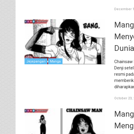
December 1
Manga
Menye
Dunia
Chainsaw 
Jejepangan
Manga
Denji setel
resmi pad
memberika
diharapka
October 23, 
Manga
Mengi