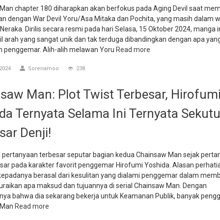
Man chapter 180 diharapkan akan berfokus pada Aging Devil saat mem
an dengan War Devil Yoru/Asa Mitaka dan Pochita, yang masih dalam 
eraka. Dirilis secara resmi pada hari Selasa, 15 Oktober 2024, manga i
 arah yang sangat unik dan tak terduga dibandingkan dengan apa yan
n penggemar. Alih-alih melawan Yoru
Read more
2024
Sorenamoo
238
saw Man: Plot Twist Terbesar, Hirofum
da Ternyata Selama Ini Ternyata Sekut
sar Denji!
u pertanyaan terbesar seputar bagian kedua Chainsaw Man sejak pertam
rkisar pada karakter favorit penggemar Hirofumi Yoshida. Alasan perhati
 kepadanya berasal dari kesulitan yang dialami penggemar dalam me
raikan apa maksud dan tujuannya di serial Chainsaw Man. Dengan
nya bahwa dia sekarang bekerja untuk Keamanan Publik, banyak pen
 Man
Read more