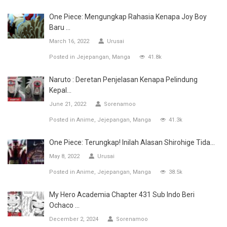
One Piece: Mengungkap Rahasia Kenapa Joy Boy
Baru ...
March 16, 2022
Urusai
Posted in
Jejepangan
Manga
41.8k
Naruto : Deretan Penjelasan Kenapa Pelindung
Kepal...
June 21, 2022
Sorenamoo
Posted in
Anime
Jejepangan
Manga
41.3k
One Piece: Terungkap! Inilah Alasan Shirohige Tida...
May 8, 2022
Urusai
Posted in
Anime
Jejepangan
Manga
38.5k
My Hero Academia Chapter 431 Sub Indo Beri
Ochaco ...
December 2, 2024
Sorenamoo