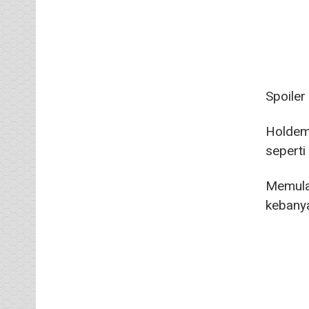
Spoiler
Holdem 
seperti
Memulai
kebanya