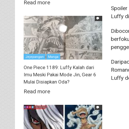
Read more
Spoiler
Luffy d
Dibocor
berfoku
pengge
Jejepangan
Manga
Daripad
One Piece 1189: Luffy Kalah dari
Romance
Imu Meski Pakai Mode Jin, Gear 6
Luffy d
Mulai Disiapkan Oda?
Read more