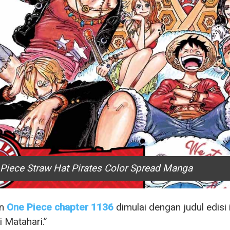
Piece Straw Hat Pirates Color Spread Manga
an
One Piece chapter 1136
dimulai dengan judul edisi 
 Matahari.”