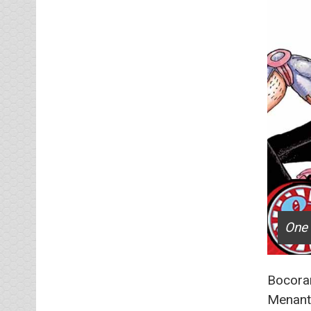
One 
Bocor
Menanti