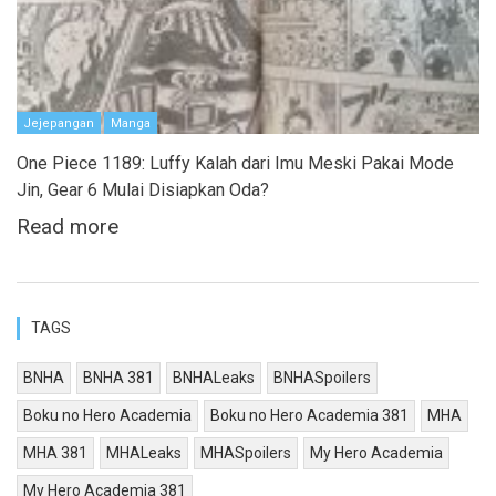
Jejepangan
Manga
One Piece 1189: Luffy Kalah dari Imu Meski Pakai Mode
Jin, Gear 6 Mulai Disiapkan Oda?
Read more
TAGS
BNHA
BNHA 381
BNHALeaks
BNHASpoilers
Boku no Hero Academia
Boku no Hero Academia 381
MHA
MHA 381
MHALeaks
MHASpoilers
My Hero Academia
My Hero Academia 381