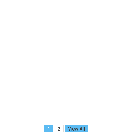
1
2
View All