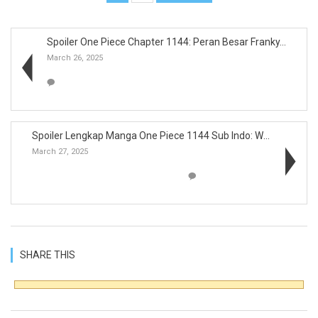
Spoiler One Piece Chapter 1144: Peran Besar Franky...
March 26, 2025
Spoiler Lengkap Manga One Piece 1144 Sub Indo: War...
March 27, 2025
SHARE THIS