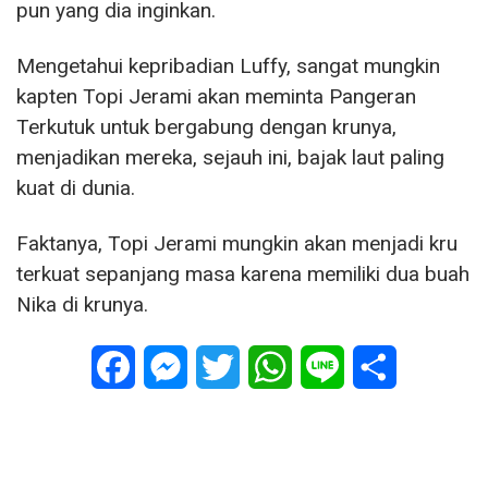
pun yang dia inginkan.
Mengetahui kepribadian Luffy, sangat mungkin
kapten Topi Jerami akan meminta Pangeran
Terkutuk untuk bergabung dengan krunya,
menjadikan mereka, sejauh ini, bajak laut paling
kuat di dunia.
Faktanya, Topi Jerami mungkin akan menjadi kru
terkuat sepanjang masa karena memiliki dua buah
Nika di krunya.
Facebook
Messenger
Twitter
WhatsApp
Line
Share