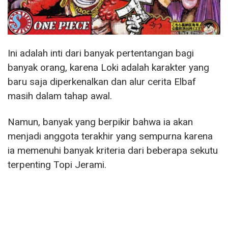
Ini adalah inti dari banyak pertentangan bagi
banyak orang, karena Loki adalah karakter yang
baru saja diperkenalkan dan alur cerita Elbaf
masih dalam tahap awal.
Namun, banyak yang berpikir bahwa ia akan
menjadi anggota terakhir yang sempurna karena
ia memenuhi banyak kriteria dari beberapa sekutu
terpenting Topi Jerami.