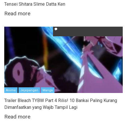
Tensei Shitara Slime Datta Ken
Read more
Anime
Jejepangan
Manga
Trailer Bleach TYBW Part 4 Rilis! 10 Bankai Paling Kurang
Dimanfaatkan yang Wajib Tampil Lagi
Read more