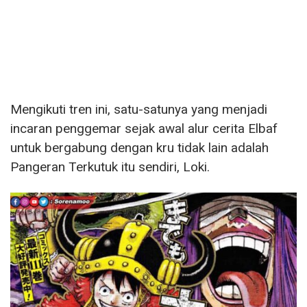
Mengikuti tren ini, satu-satunya yang menjadi
incaran penggemar sejak awal alur cerita Elbaf
untuk bergabung dengan kru tidak lain adalah
Pangeran Terkutuk itu sendiri, Loki.