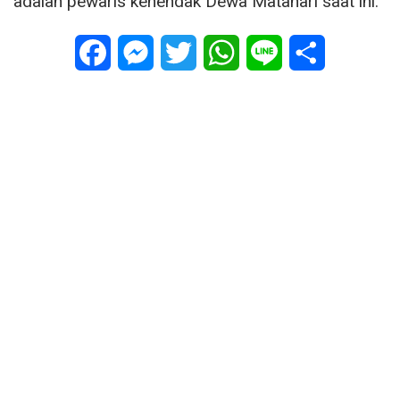
adalah pewaris kehendak Dewa Matahari saat ini.
Facebook
Messenger
Twitter
WhatsApp
Line
Share