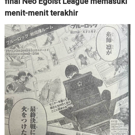
final Neo Egoist League memasuki
menit-menit terakhir