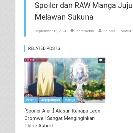
Spoiler dan RAW Manga Jujut
Melawan Sukuna
September 12, 2024
comments
Haibara
Posted 
RELATED POSTS
Anime
Jejepangan
Manga
[Spoiler Alert] Alasan Kenapa Leon
Cromwell Sangat Menginginkan
Chloe Aubert