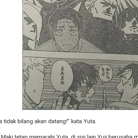
 tidak bilang akan datang!” kata Yuta.
aki tetap memarahi Yuta, di sisi lain Yuji berusaha