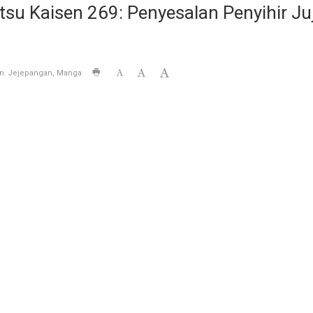
su Kaisen 269: Penyesalan Penyihir J
in
Jejepangan
Manga