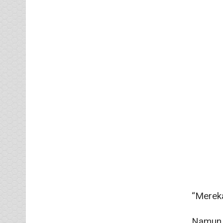
“Mereka
Namun M