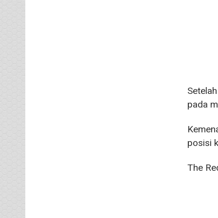
Setelah
pada m
Kemenan
posisi 
The Red