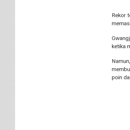
Rekor t
memasu
Gwangju
ketika 
Namun, 
membuat
poin dar