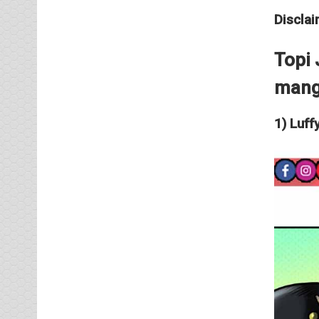
Disclai
Topi 
man
1) Luff