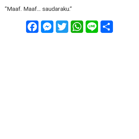
“Maaf. Maaf… saudaraku.”
Facebook
Messenger
Twitter
WhatsApp
Line
Share