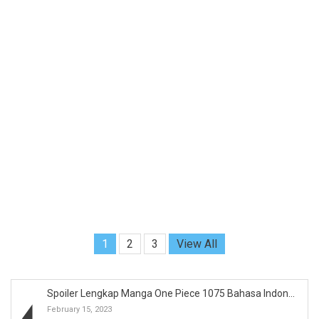
1
2
3
View All
Spoiler Lengkap Manga One Piece 1075 Bahasa Indone...
February 15, 2023