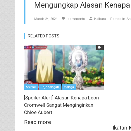
Mengungkap Alasan Kenapa M
March 24, 2024
comments
Haibara
Posted in
An
RELATED POSTS
Anime
Jejepangan
Manga
[Spoiler Alert] Alasan Kenapa Leon
Cromwell Sangat Menginginkan
Chloe Aubert
Read more
Ikatan 