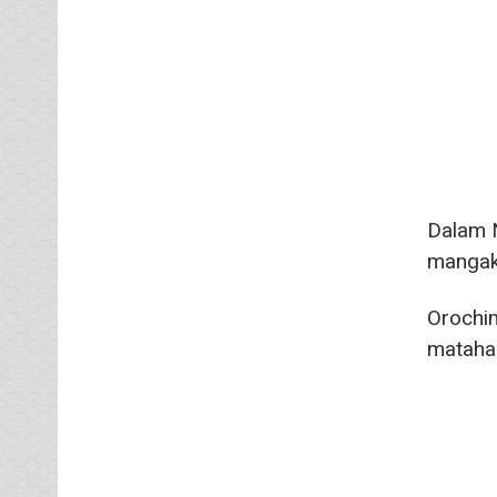
Dalam N
mangak
Orochim
matahar