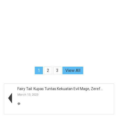
1
2
3
View All
Fairy Tail: Kupas Tuntas Kekuatan Evil Mage, Zeref...
March 13, 2023