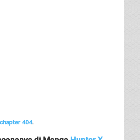
 chapter 404
.
ncananya di Manga
Hunter X