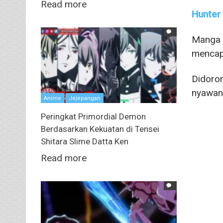
Read more
Hunter
Manga
mencapa
Didoron
nyawany
Anime
Jejepangan
Peringkat Primordial Demon
Berdasarkan Kekuatan di Tensei
Shitara Slime Datta Ken
Read more