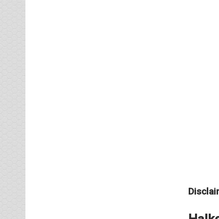
Disclai
Halk