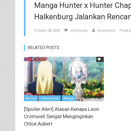
Manga Hunter x Hunter Chapt
Halkenburg Jalankan Renca
October 28, 2024
comments
Sorenamoo
Posted
RELATED POSTS
Anime
Jejepangan
Manga
[Spoiler Alert] Alasan Kenapa Leon
Cromwell Sangat Menginginkan
Chloe Aubert