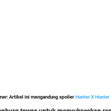
mer: Artikel ini mengandung spoiler
Hunter X Hunter
enburg tewas untuk menyukseskan re