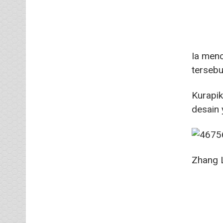
Ia menc
tersebu
Kurapik
desain 
Zhang L