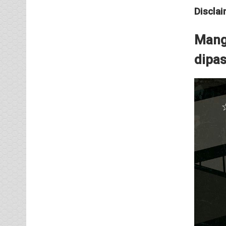
Disclai
Man
dipas