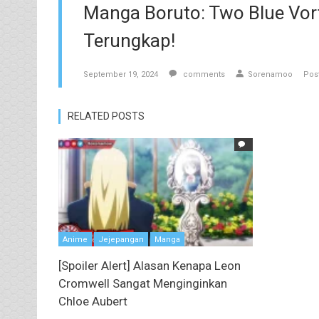
Manga Boruto: Two Blue Vort
Terungkap!
September 19, 2024
comments
Sorenamoo
Pos
RELATED POSTS
Anime
Jejepangan
Manga
[Spoiler Alert] Alasan Kenapa Leon
Cromwell Sangat Menginginkan
Chloe Aubert