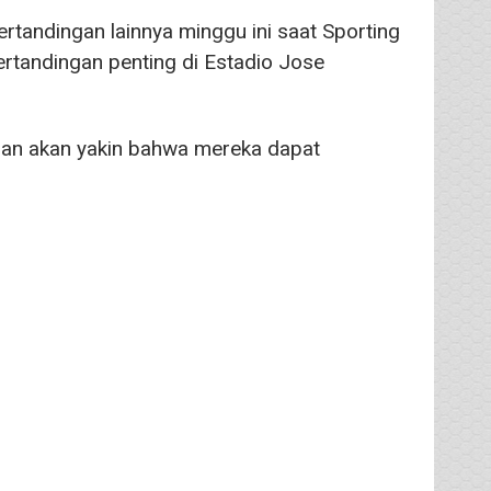
tandingan lainnya minggu ini saat Sporting
rtandingan penting di Estadio Jose
dan akan yakin bahwa mereka dapat