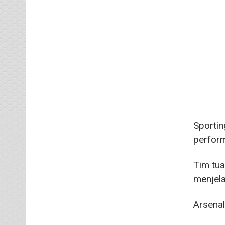
Sportin
perform
Tim tua
menjela
Arsenal