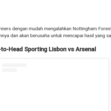
nners dengan mudah mengalahkan Nottingham Forest
nya dan akan berusaha untuk mencapai hasil yang sa
to-Head Sporting Lisbon vs Arsenal