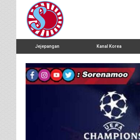
Jejepangan
Kanal Korea