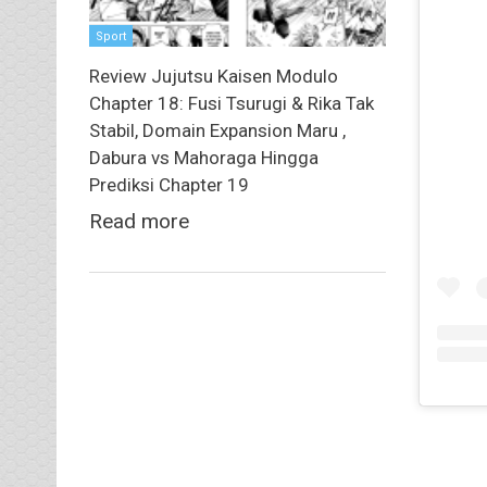
Sport
Review Jujutsu Kaisen Modulo
Chapter 18: Fusi Tsurugi & Rika Tak
Stabil, Domain Expansion Maru ,
Dabura vs Mahoraga Hingga
Prediksi Chapter 19
Read more